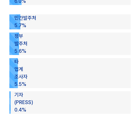
6.0%
민간발주처
5.7%
정부
발주처
5.6%
타
업계
조사자
5.5%
기자
(PRESS)
0.4%