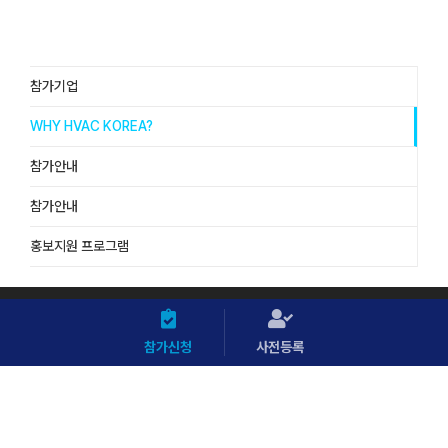
참가기업
WHY HVAC KOREA?
참가안내
참가안내
홍보지원 프로그램
참가신청
사전등록
[대한민국기계설비전시회]
(주)메쎄이상, 서울특별시 마포구 월드컵북로 58길9 ES타워