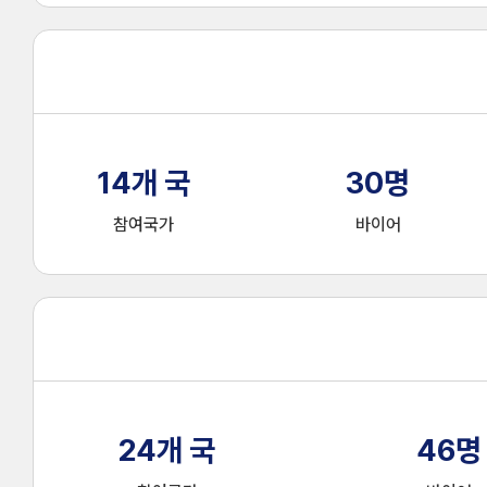
14
개 국
30
명
참여국가
바이어
24
개 국
46
명