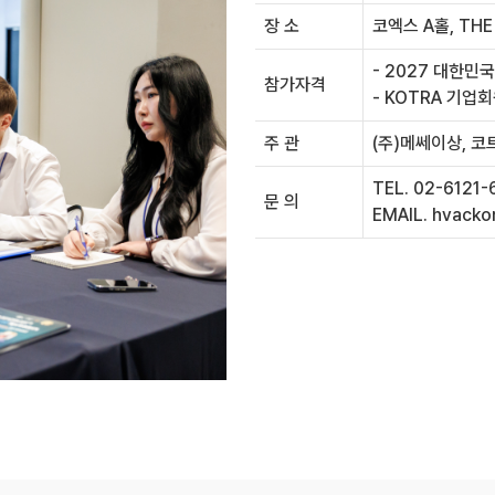
장 소
코엑스 A홀, THE
- 2027 대한
참가자격
- KOTRA 기업
주 관
(주)메쎄이상, 코
TEL. 02-6121-
문 의
EMAIL. hvacko