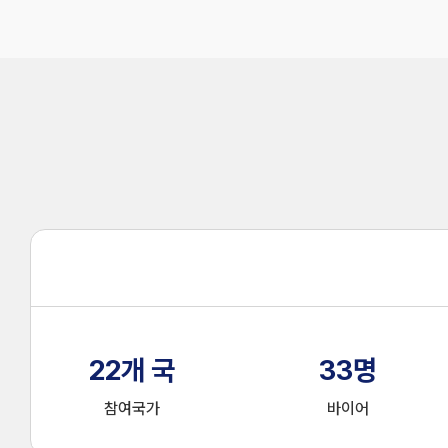
22
개 국
33
명
참여국가
바이어