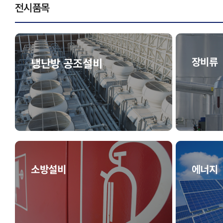
전시품목
장비류
냉난방 공조설비
소방설비
에너지