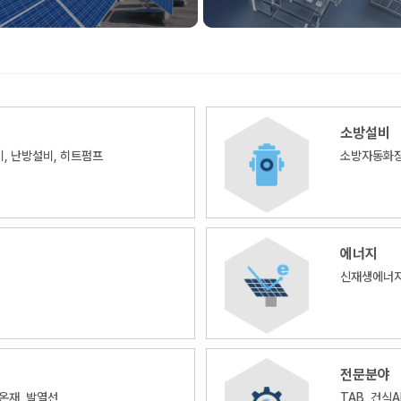
소방설비
, 난방설비, 히트펌프
소방자동화장
에너지
신재생에너지
전문분야
보온재, 발열선
TAB, 건식