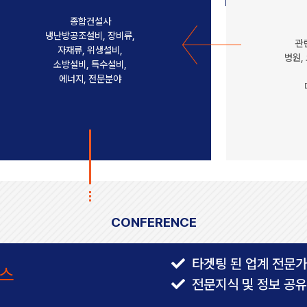
종합건설사
냉난방공조설비, 장비류,
관
자재류, 위생설비,
병원,
소방설비, 특수설비,
에너지, 전문분야
CONFERENCE
타겟팅 된 업계 전문가
스
전문지식 및 정보 공유