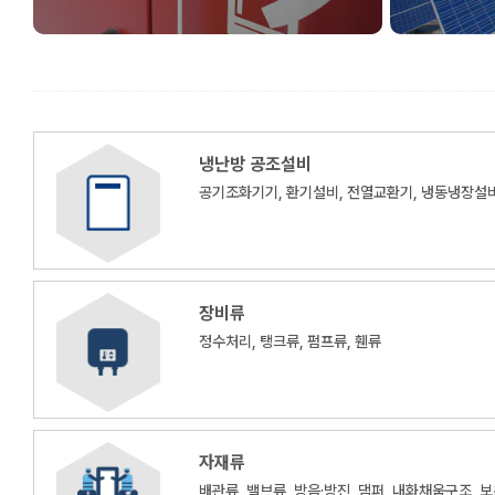
냉난방 공조설비
공기조화기기, 환기설비, 전열교환기, 냉동냉장설비
장비류
정수처리, 탱크류, 펌프류, 휀류
자재류
배관류, 밸브류, 방음·방진, 댐퍼, 내화채움구조, 