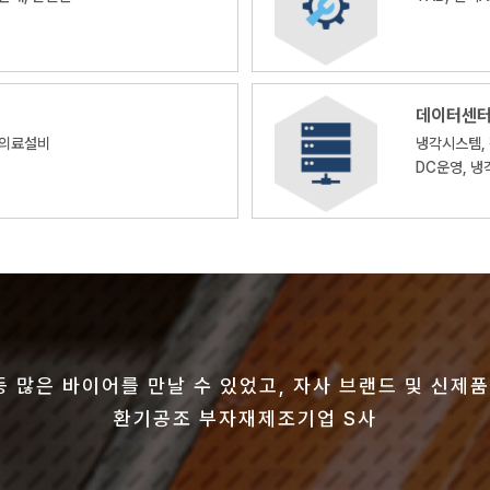
데이터센
 의료설비
냉각시스템, 
DC운영, 냉
따라 상담 건수가 다수 있었고, 업계 종사자간의 기술교
인프라의 한계가 있었는데, 전시회 참가 후 매년 두드러지
등 많은 바이어를 만날 수 있었고, 자사 브랜드 및 신제
 실의로 새로운 아이디어 회의를 거쳐 기술개발에 도움이 
준이 상당히 높고 관심도가 많아 훌륭한, 아주 성공적인 
사 직원 중 설비담당자 비율이 높아 상담의 질이 높았습
환기공조 부자재제조기업 S사
공기조화장치 제조기업 H사
환기공조덕트 제조기업 S사
온수분배기 제조기업 S사
제연설비 제조기업 G사
밸브 제조기업 S사