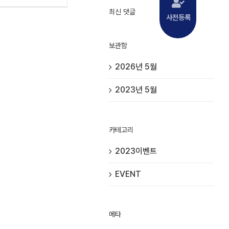
(O20)
최신 댓글
파라텍
사전등록
보관함
2026년 5월
2023년 5월
카테고리
2023이벤트
EVENT
메타