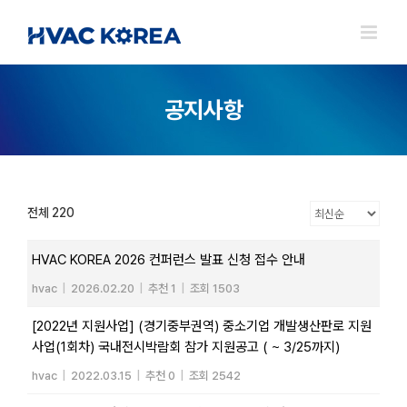
Skip
to
content
공지사항
전체 220
HVAC KOREA 2026 컨퍼런스 발표 신청 접수 안내
hvac
|
2026.02.20
|
추천 1
|
조회 1503
[2022년 지원사업] (경기중부권역) 중소기업 개발생산판로 지원
사업(1회차) 국내전시박람회 참가 지원공고 ( ~ 3/25까지)
hvac
|
2022.03.15
|
추천 0
|
조회 2542