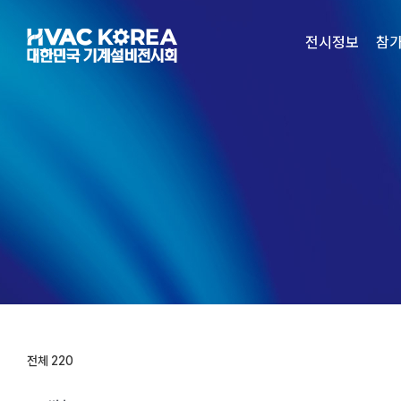
Skip
to
전시정보
참
content
전체 220