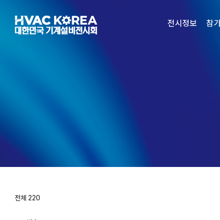
Skip
to
전시정보
참
content
전체 220