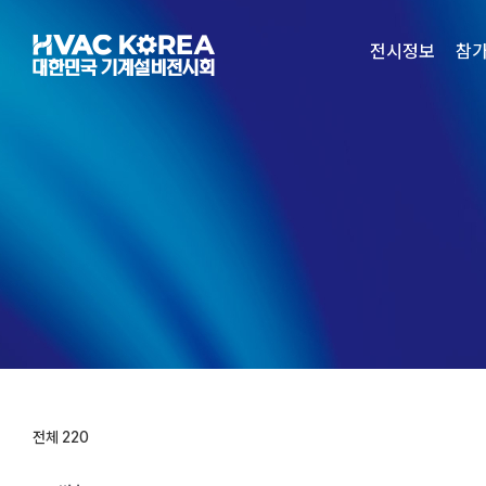
Skip
to
전시정보
참
content
전체 220