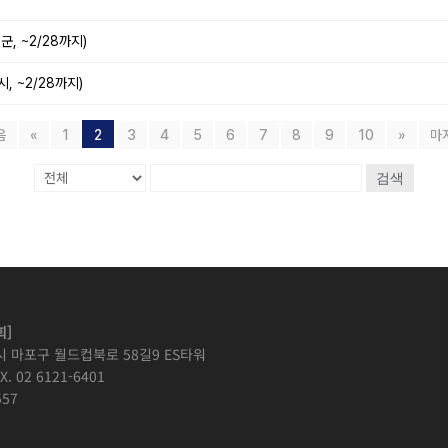
, ~2/28까지)
, ~2/28까지)
음
«
1
2
3
4
5
6
7
8
9
10
»
마
검색
]
시 마포구 월드컵북로 58길9 ES타워
X. 02 6121-6401
57