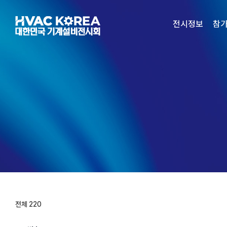
Skip
to
전시정보
참
content
전체 220