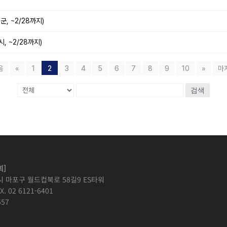
, ~2/28까지)
, ~2/28까지)
음
«
1
2
3
4
5
6
7
8
9
10
»
마
검색
]
시 마포구 월드컵북로 58길9 ES타워
X. 02 6121-6401
57