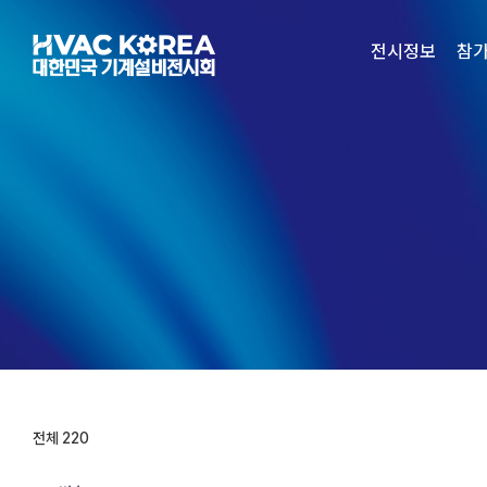
Skip
to
전시정보
참
content
전체 220