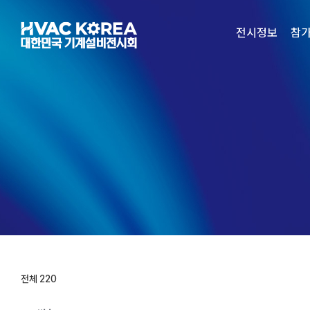
Skip
to
전시정보
참
content
전체 220