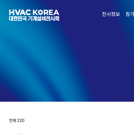
Skip
to
전시정보
참
content
전체 220