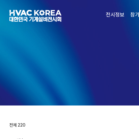
Skip
to
전시정보
참
content
전체 220