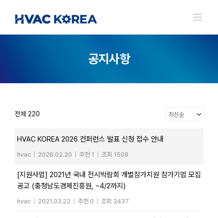
Skip
to
content
공지사항
전체 220
HVAC KOREA 2026 컨퍼런스 발표 신청 접수 안내
hvac
|
2026.02.20
|
추천 1
|
조회 1508
[지원사업] 2021년 국내 전시박람회 개별참가지원 참가기업 모집
공고 (충청남도경제진흥원, ~4/2까지)
hvac
|
2021.03.22
|
추천 0
|
조회 2437