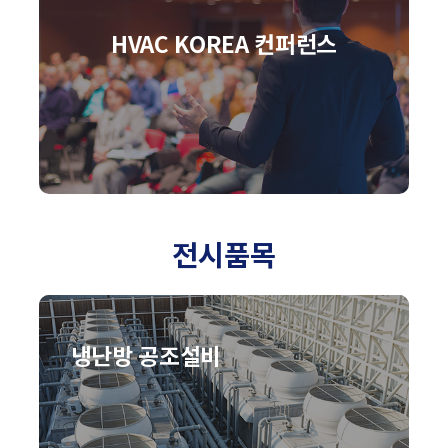
HVAC KOREA 컨퍼런스
전시품목
냉난방 공조설비