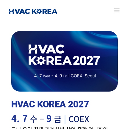
Skip
to
content
HVAC KOREA 2027
4. 7
9
수 –
금 | COEX