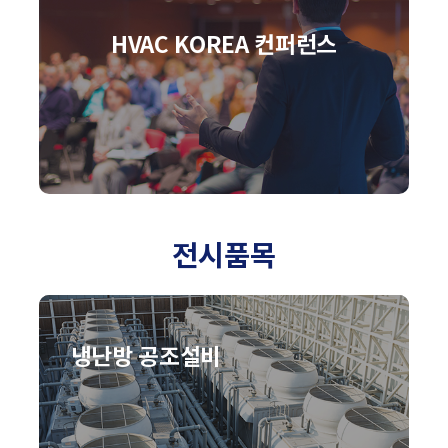
HVAC KOREA 컨퍼런스
전시품목
냉난방 공조설비