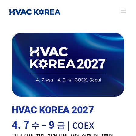
Skip
to
content
HVAC KOREA 2027
4. 7
9
수 –
금 | COEX