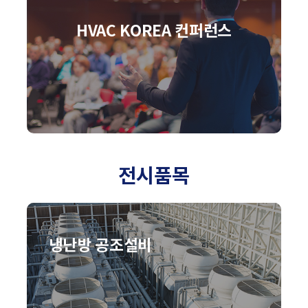
HVAC KOREA 컨퍼런스
전시품목
냉난방 공조설비