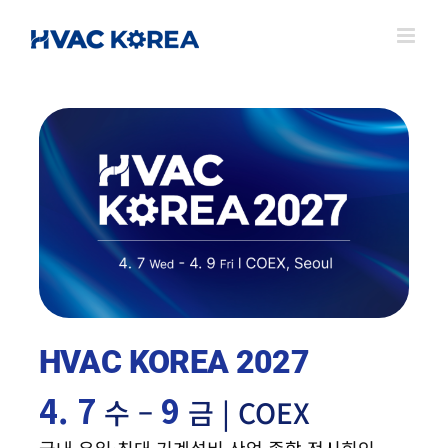
Skip
to
content
HVAC KOREA 2027
4. 7
9
수 –
금 | COEX