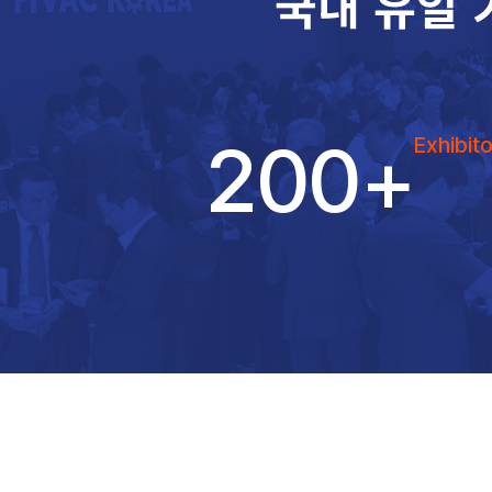
국내 유일 
200
+
Exhibito