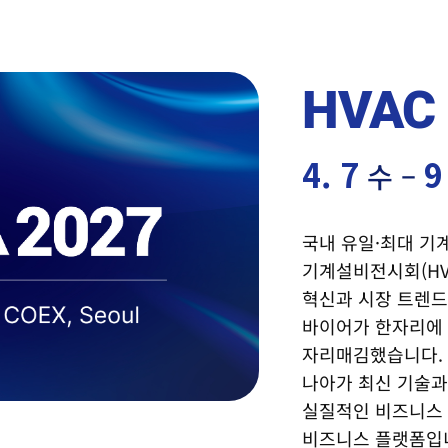
가기업
참관객
특별행사
특별관
비즈니스 프로그램
HVAC
HVAC 
4. 7
9
수 –
국내 유일·최대 기
기계설비전시회(HVA
혁신과 시장 트렌드
바이어가 한자리에
자리매김했습니다.
나아가 최신 기술과
실질적인 비즈니스
비즈니스 플랫폼입