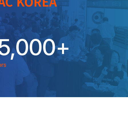
AC KOREA
5,000
+
ors