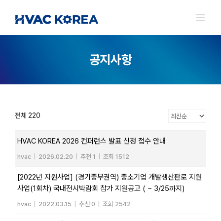
Skip
to
content
공지사항
전체 220
HVAC KOREA 2026 컨퍼런스 발표 신청 접수 안내
hvac
|
2026.02.20
|
추천 1
|
조회 1512
[2022년 지원사업] (경기중부권역) 중소기업 개발생산판로 지원
사업(1회차) 국내전시박람회 참가 지원공고 ( ~ 3/25까지)
hvac
|
2022.03.15
|
추천 0
|
조회 2542