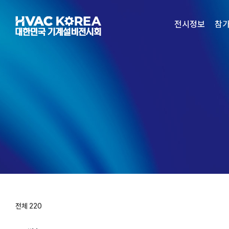
Skip
to
전시정보
참
content
전체 220