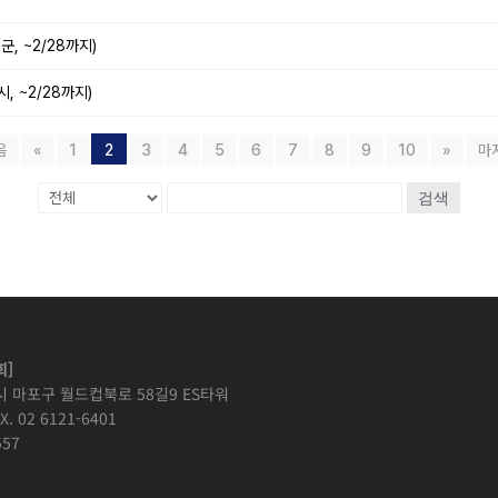
, ~2/28까지)
, ~2/28까지)
음
«
1
2
3
4
5
6
7
8
9
10
»
마
검색
]
시 마포구 월드컵북로 58길9 ES타워
X. 02 6121-6401
57