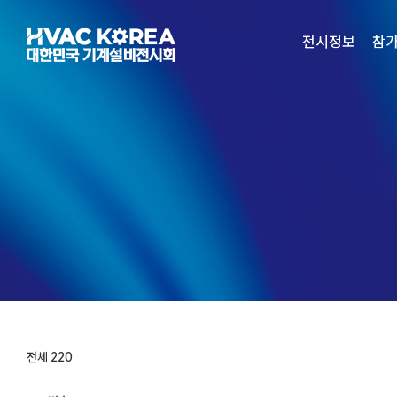
Skip
to
전시정보
참
content
전체 220