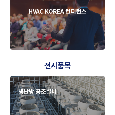
HVAC KOREA 컨퍼런스
전시품목
냉난방 공조설비