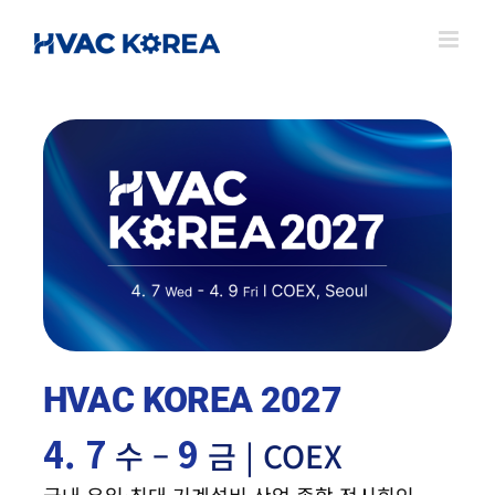
Skip
to
content
HVAC KOREA 2027
4. 7
9
수 –
금 | COEX