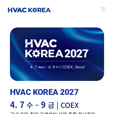
Skip
to
content
HVAC KOREA 2027
4. 7
9
수 –
금 | COEX