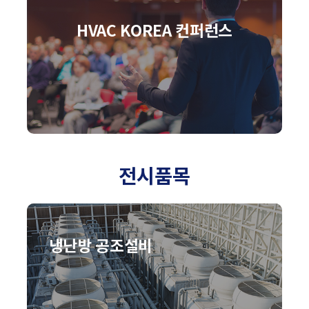
HVAC KOREA 컨퍼런스
전시품목
냉난방 공조설비