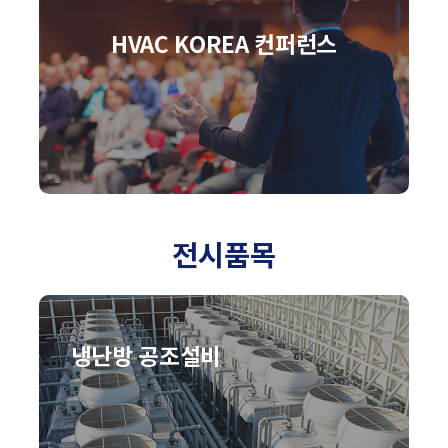
HVAC KOREA 컨퍼런스
전시품목
냉난방 공조설비