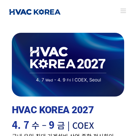
Skip
to
content
HVAC KOREA 2027
4. 7
9
수 –
금 | COEX