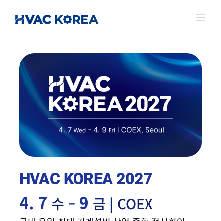
Skip
to
content
HVAC KOREA 2027
4. 7
9
수 –
금 | COEX