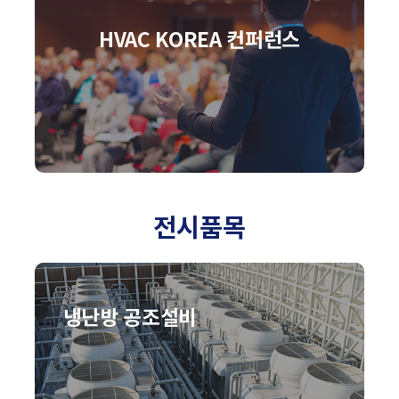
HVAC KOREA 컨퍼런스
전시품목
냉난방 공조설비