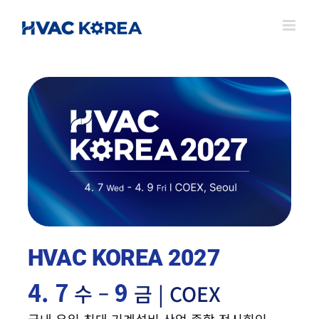
Skip
to
content
HVAC KOREA 2027
4. 7
9
수 –
금 | COEX