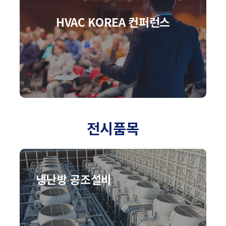
HVAC KOREA 컨퍼런스
전시품목
냉난방 공조설비