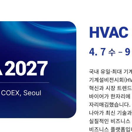
가기업
참관객
특별행사
특별관
비즈니스 프로그램
HVAC
HVAC 
4. 7
9
수 –
국내 유일·최대 기
기계설비전시회(HVA
혁신과 시장 트렌드
바이어가 한자리에
자리매김했습니다.
나아가 최신 기술과
실질적인 비즈니스
비즈니스 플랫폼입