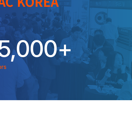
AC KOREA
5,000
+
ors