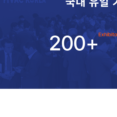
국내 유일 
200
+
Exhibito