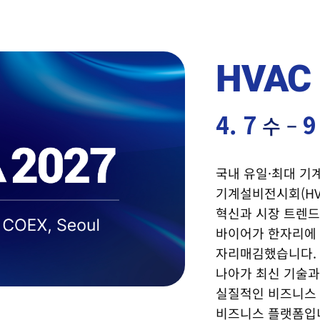
가기업
참관객
특별행사
특별관
비즈니스 프로그램
HVAC
HVAC 
4. 7
9
수 –
국내 유일·최대 기
기계설비전시회(HVA
혁신과 시장 트렌드
바이어가 한자리에
자리매김했습니다.
나아가 최신 기술과
실질적인 비즈니스
비즈니스 플랫폼입