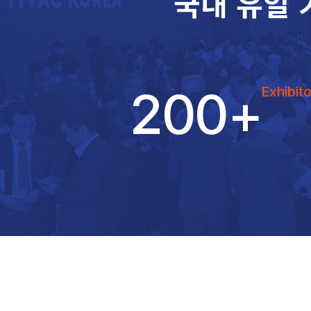
국내 유일 
200
+
Exhibito