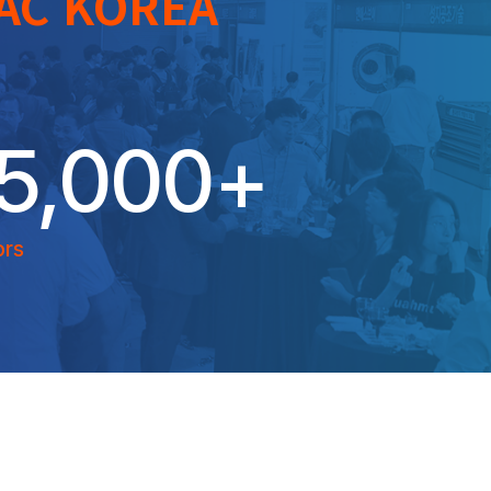
AC KOREA
5,000
+
ors