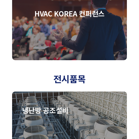
HVAC KOREA 컨퍼런스
전시품목
냉난방 공조설비