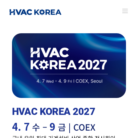
Skip
to
content
HVAC KOREA 2027
4. 7
9
수 –
금 | COEX